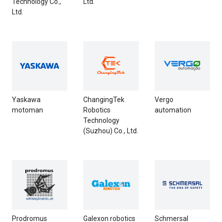
Technology Co.,
Ltd.
Ltd.
Yaskawa
ChangingTek
Vergo
motoman
Robotics
automation
Technology
(Suzhou) Co., Ltd.
Prodromus
Galexon robotics
Schmersal