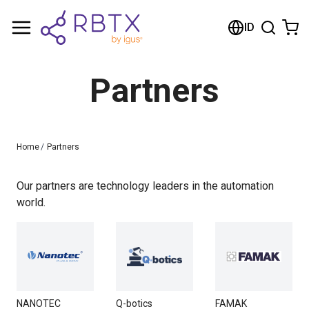
Shopping Cart
ID
Your cart is empty
Partners
Browse the shop
Home
/
Partners
Our partners are technology leaders in the automation
world.
NANOTEC
Q-botics
FAMAK