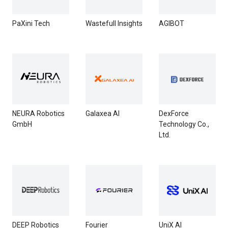
PaXini Tech
Wastefull Insights
AGIBOT
NEURA Robotics
Galaxea AI
DexForce
GmbH
Technology Co.,
Ltd.
DEEP Robotics
Fourier
UniX AI