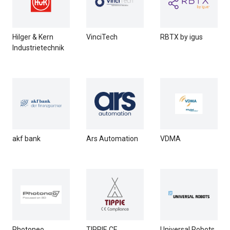
Hilger & Kern
VinciTech
RBTX by igus
Industrietechnik
akf bank
Ars Automation
VDMA
Photoneo
TIPPIE CE
Universal Robots