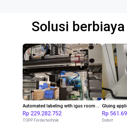
Solusi berbiay
Automated labeling with igus room gantry and a cab label printer
Rp 229.282.752
Rp 561.6
TOPP Fördertechnik
Dobot