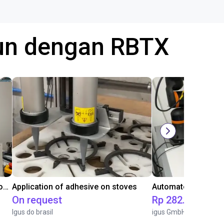
gun dengan RBTX
Laboratory automation with igus cobot ReBeL 6DOF
Application of adhesive on stoves
On request
Rp 282.652.978
Igus do brasil
igus GmbH