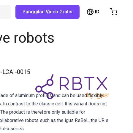
ID
…
Panggilan Video Gratis
hopping Cart
t is empty
ve robots
Browse the shop
-LCAI-0015
 made of aluminum profiles and can be used flexibly
s. In contrast to the classic cell, this variant does not
The product is therefore only suitable for
collaborative robots such as the igus ReBeL, the UR e
GoFa series.