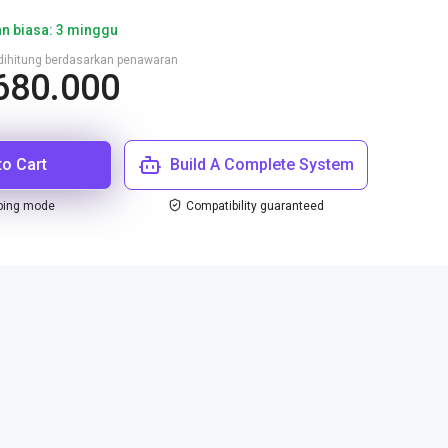
n biasa: 3 minggu
n dihitung berdasarkan penawaran
680.000
to Cart
Build A Complete System
ping mode
Compatibility guaranteed