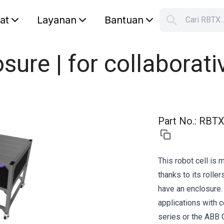
lat
Layanan
Bantuan
Cari RBTX
S
Your car
sure | for collaborati
Part No.
:
RBTX
This robot cell is
thanks to its roller
have an enclosure. 
applications with 
series or the ABB 