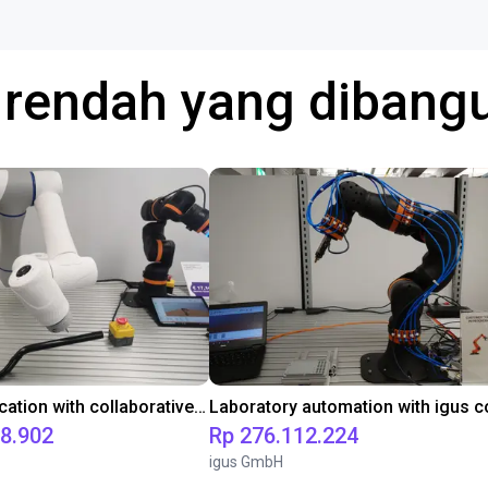
a rendah yang diban
Gluing application with collaborative robot
98.902
Rp 276.112.224
igus GmbH