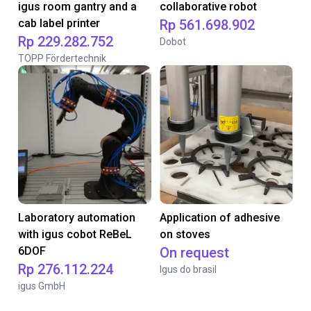
igus room gantry and a
collaborative robot
cab label printer
Rp 561.698.902
Rp 229.282.752
Dobot
TOPP Fördertechnik
Laboratory automation
Application of adhesive
with igus cobot ReBeL
on stoves
6DOF
On request
Rp 276.112.224
Igus do brasil
igus GmbH