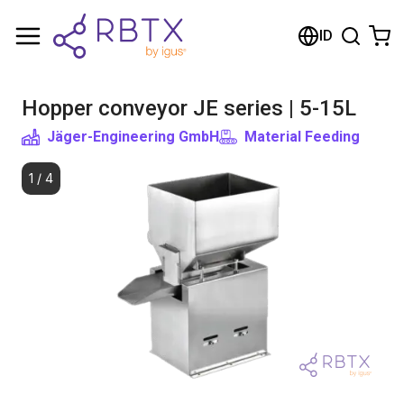
Shopping Cart
ID
Your cart is empty
Hopper conveyor JE series | 5-15L
Browse the shop
Jäger-Engineering GmbH
Material Feeding
1
/
4