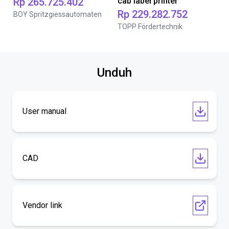
Rp 265.725.402
cab label printer
Rp 229.282.752
BOY Spritzgiessautomaten
TOPP Fördertechnik
Unduh
User manual
CAD
Vendor link