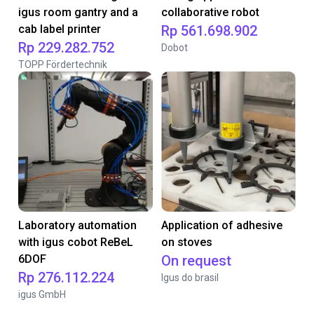
igus room gantry and a
collaborative robot
cab label printer
Rp 561.698.902
Rp 229.282.752
Dobot
TOPP Fördertechnik
Laboratory automation
Application of adhesive
with igus cobot ReBeL
on stoves
6DOF
On request
Rp 276.112.224
Igus do brasil
igus GmbH