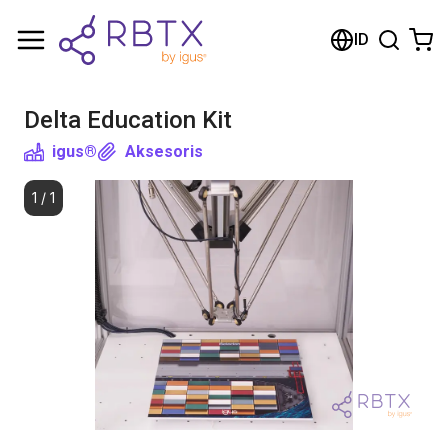
Shopping Cart
ID
Your cart is empty
Delta Education Kit
Browse the shop
igus®
Aksesoris
1
/
1