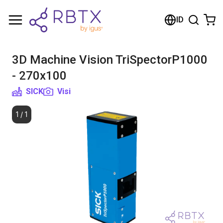
Shopping Cart
ID
Your cart is empty
3D Machine Vision TriSpectorP1000
Browse the shop
- 270x100
SICK
Visi
1
/
1