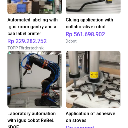
Automated labeling with
Gluing application with
igus room gantry and a
collaborative robot
cab label printer
Rp 561.698.902
Rp 229.282.752
Dobot
TOPP Fördertechnik
Laboratory automation
Application of adhesive
with igus cobot ReBeL
on stoves
6DOF