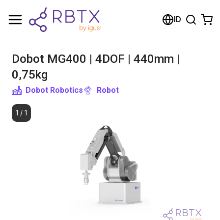
Shopping Cart
ID
Your cart is empty
Dobot MG400 | 4DOF | 440mm |
Browse the shop
0,75kg
Dobot Robotics
Robot
1
/
1