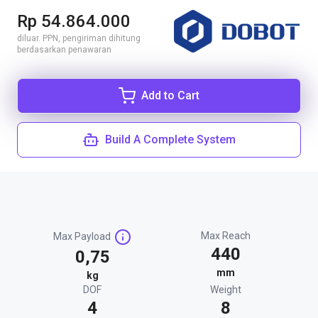
Rp 54.864.000
diluar. PPN, pengiriman dihitung
berdasarkan penawaran
Add to Cart
Build A Complete System
Max Reach
Max Payload
440
0,75
mm
kg
DOF
Weight
4
8