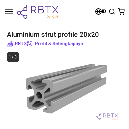
Shopping Cart
ID
Your cart is empty
Aluminium strut profile 20x20
Browse the shop
RBTX
Profil & Selengkapnya
1
/
3