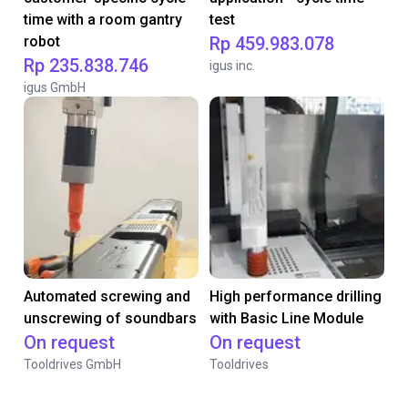
time with a room gantry
test
robot
Rp 459.983.078
Rp 235.838.746
igus inc.
igus GmbH
Automated screwing and
High performance drilling
unscrewing of soundbars
with Basic Line Module
On request
On request
Tooldrives GmbH
Tooldrives