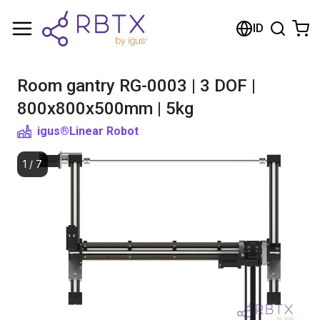
Shopping Cart
ID
Your cart is empty
Room gantry RG-0003 | 3 DOF |
Browse the shop
800x800x500mm | 5kg
igus®
Linear Robot
1
/
7