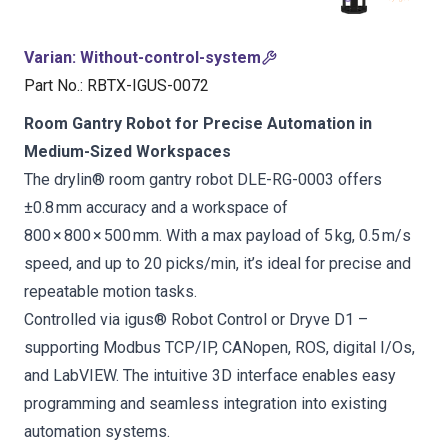
Varian
:
Without-control-system
Part No.
:
RBTX-IGUS-0072
Room Gantry Robot for Precise Automation in
Medium-Sized Workspaces
The drylin® room gantry robot DLE-RG-0003 offers
±0.8 mm accuracy and a workspace of
800 × 800 × 500 mm. With a max payload of 5 kg, 0.5 m/s
speed, and up to 20 picks/min, it’s ideal for precise and
repeatable motion tasks.
Controlled via igus® Robot Control or Dryve D1 –
supporting Modbus TCP/IP, CANopen, ROS, digital I/Os,
and LabVIEW. The intuitive 3D interface enables easy
programming and seamless integration into existing
automation systems.