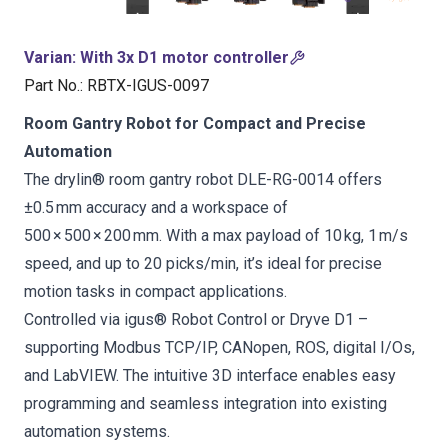
Varian
:
With 3x D1 motor controller
Part No.
:
RBTX-IGUS-0097
Room Gantry Robot for Compact and Precise
Automation
The drylin® room gantry robot DLE-RG-0014 offers
±0.5 mm accuracy and a workspace of
500 × 500 × 200 mm. With a max payload of 10 kg, 1 m/s
speed, and up to 20 picks/min, it’s ideal for precise
motion tasks in compact applications.
Controlled via igus® Robot Control or Dryve D1 –
supporting Modbus TCP/IP, CANopen, ROS, digital I/Os,
and LabVIEW. The intuitive 3D interface enables easy
programming and seamless integration into existing
automation systems.