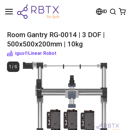
Shopping Cart
ID
Your cart is empty
Room Gantry RG-0014 | 3 DOF |
Browse the shop
500x500x200mm | 10kg
igus®
Linear Robot
1
/
6