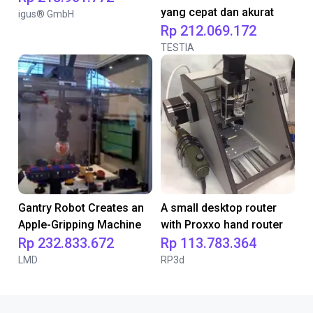
yang cepat dan akurat
igus® GmbH
Rp 212.069.172
TESTIA
Gantry Robot Creates an
A small desktop router
Apple-Gripping Machine
with Proxxo hand router
Rp 232.833.672
Rp 113.783.364
LMD
RP3d