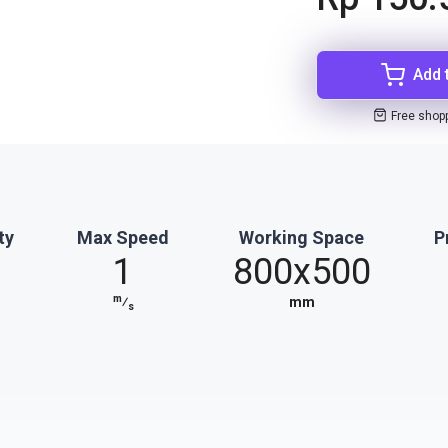
Add 
Free shop
ty
Max Speed
Working Space
P
1
800x500
m
⁄
mm
s