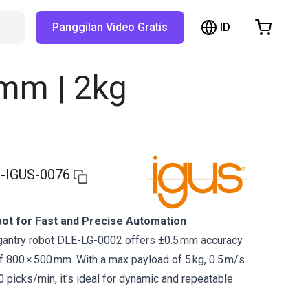
ID
…
Panggilan Video Gratis
hopping Cart
t is empty
0mm | 2kg
Browse the shop
-IGUS-0076
bot for Fast and Precise Automation
 gantry robot DLE-LG-0002 offers ±0.5 mm accuracy
 800 × 500 mm. With a max payload of 5 kg, 0.5 m/s
 picks/min, it’s ideal for dynamic and repeatable