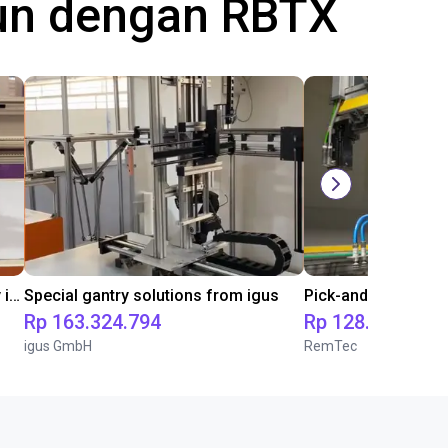
gun dengan RBTX
Pick and place with igus line gantry in combination with a flow gripper
Special gantry solutions from igus
Rp 163.324.794
Rp 128.585.214
igus GmbH
RemTec