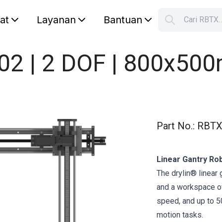
lat
Layanan
Bantuan
Cari RBTX
S
Your car
02 | 2 DOF | 800x50
Part No.
:
RBTX
Linear Gantry Ro
The drylin® linear
and a workspace of
speed, and up to 50
motion tasks.