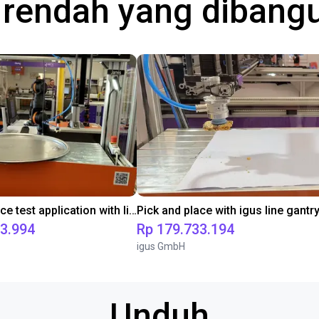
a rendah yang diban
Pick and place test application with line gantry
73.994
Rp 179.733.194
igus GmbH
Unduh