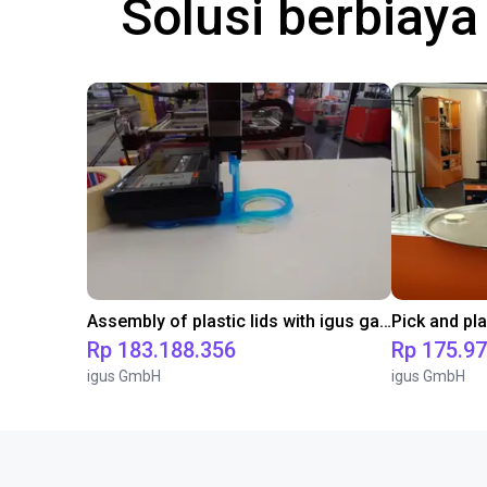
Solusi berbiay
Assembly of plastic lids with igus gantry robots
Rp 183.188.356
Rp 175.9
igus GmbH
igus GmbH