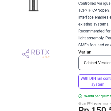
Controlled via ig
TCP/IP, CANopen, R
interface enables 
existing systems.
Recommended for pi
light assembly. Per
SMEs focused on ef
Varian
Cabinet Versio
With DIN rail cont
system
Waktu pengirima
diluar. PPN, pengirima
Rp 150.