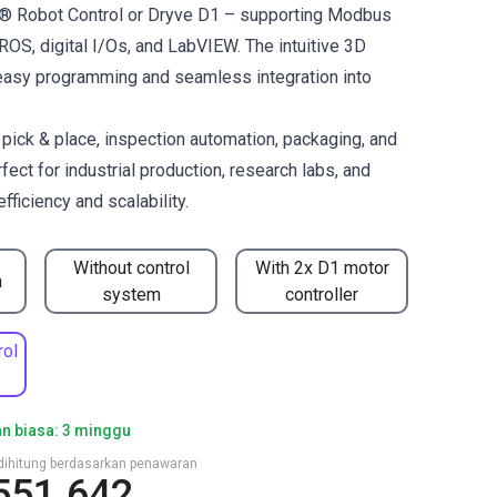
us® Robot Control or Dryve D1 – supporting Modbus
OS, digital I/Os, and LabVIEW. The intuitive 3D
easy programming and seamless integration into
ck & place, inspection automation, packaging, and
fect for industrial production, research labs, and
ficiency and scalability.
Without control
With 2x D1 motor
n
system
controller
rol
n biasa: 3 minggu
n dihitung berdasarkan penawaran
551.642