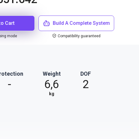
to Cart
Build A Complete System
ping mode
Compatibility guaranteed
rotection
Weight
DOF
-
6,6
2
kg