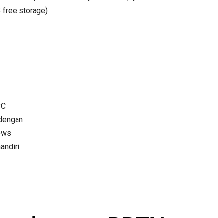
 free storage)
PC
 dengan
dows
andiri