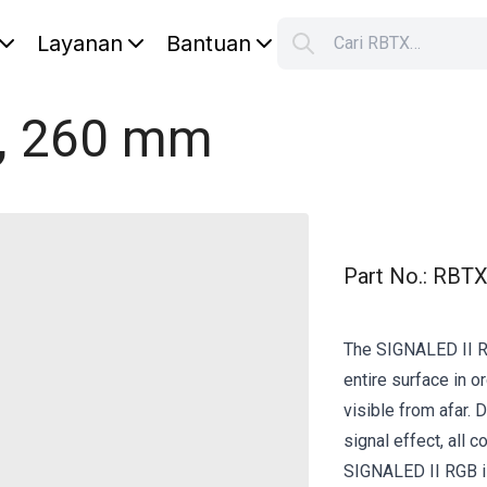
Layanan
Bantuan
Cari RBTX…
, 260 mm
Part No.
:
RBTX
The SIGNALED II RG
entire surface in or
visible from afar.
signal effect, all 
SIGNALED II RGB i