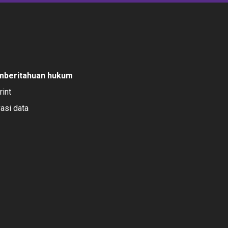
mberitahuan hukum
rint
vasi data