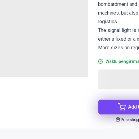
bombardment and K
machines, but also
logistics.
The signal light is
either a fixed or a 
More sizes on req
Waktu pengirima
Add 
Free shop