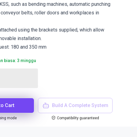
SS, such as bending machines, automatic punching
 conveyor belts, roller doors and workplaces in
 attached using the brackets supplied, which allow
movable installation.
uest: 180 and 350 mm
n biasa: 3 minggu
to Cart
Build A Complete System
ping mode
Compatibility guaranteed