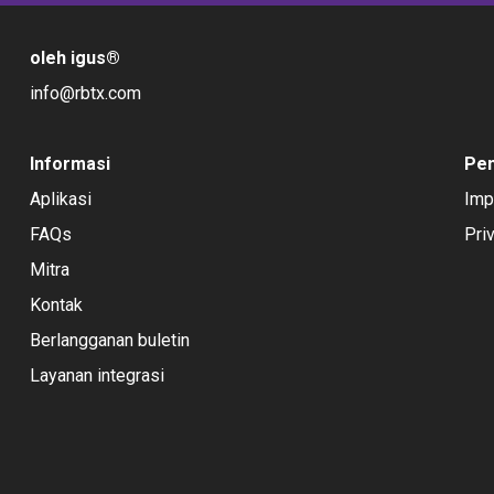
oleh igus
®
info@rbtx.com
Informasi
Pe
Aplikasi
Imp
FAQs
Pri
Mitra
Kontak
Berlangganan buletin
Layanan integrasi