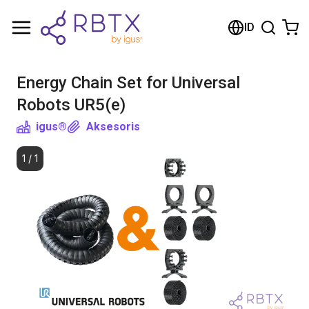
Shopping Cart
ID
Your cart is empty
Energy Chain Set for Universal
Browse the shop
Robots UR5(e)
igus®
Aksesoris
1
/
1